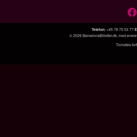
Telefon
:
+45 78 75 53 77
E
© 2026
BarcelonaBilletter.dk
, med enere
Ticmates fort