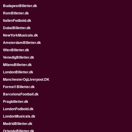
BudapestBilletter.dk
RomBilletter.dk
ItalienFodbold.dk
DubaiBilletter.dk
NewYorkMusicals.dk
AmsterdamBilletter.dk
WienBilletter.dk
VenedigBilletter.dk
MilanoBilletter.dk
LondonBilletter.dk
ManchesterOgLiverpool.DK
Formel1Billetter.dk
BarcelonaFootball.dk
Pragbilletter.dk
LondonFodbold.dk
LondonMusicals.dk
MadridBilletter.dk
OrlandoBilletter.dk