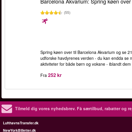
Barcelona Akvarium: Spring køen over
(55)
Spring køen over til Barcelona Akvarium og se 21 
udforske havdyrenes verden - du kan endda se no
aktiviteter for både børn og voksne - iblandt dem
252 kr
Fra
Tilmeld dig vores nyhedsbrev.
Få særtilbud, rabatter og re
LufthavnsTransfer.dk
NewYorkBilletter.dk