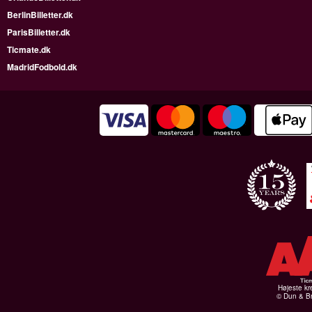
BerlinBilletter.dk
ParisBilletter.dk
Ticmate.dk
MadridFodbold.dk
Højeste kr
© Dun & Br