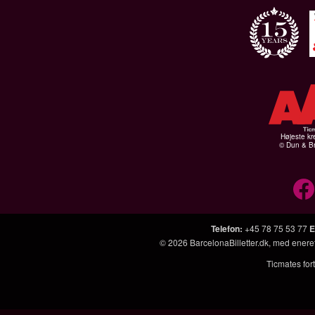
Højeste kr
© Dun & Br
Telefon
:
+45 78 75 53 77
E
© 2026
BarcelonaBilletter.dk
, med enere
Ticmates fort