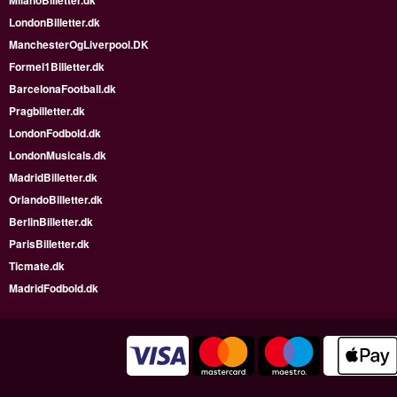
MilanoBilletter.dk
LondonBilletter.dk
ManchesterOgLiverpool.DK
Formel1Billetter.dk
BarcelonaFootball.dk
Pragbilletter.dk
LondonFodbold.dk
LondonMusicals.dk
MadridBilletter.dk
OrlandoBilletter.dk
BerlinBilletter.dk
ParisBilletter.dk
Ticmate.dk
MadridFodbold.dk