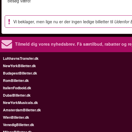
besøg værd!
Vi beklager, men lige nu er der ingen ledige billetter til
Udenfor 
Tilmeld dig vores nyhedsbrev.
Få særtilbud, rabatter og re
LufthavnsTransfer.dk
NewYorkBilletter.dk
BudapestBilletter.dk
RomBilletter.dk
ItalienFodbold.dk
DubaiBilletter.dk
NewYorkMusicals.dk
AmsterdamBilletter.dk
WienBilletter.dk
VenedigBilletter.dk