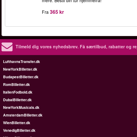
mere. Bestil din tur hjemmefra!
365 kr
Fra
Tilmeld dig vores nyhedsbrev.
Få særtilbud, rabatter og re
LufthavnsTransfer.dk
NewYorkBilletter.dk
BudapestBilletter.dk
RomBilletter.dk
ItalienFodbold.dk
DubaiBilletter.dk
NewYorkMusicals.dk
AmsterdamBilletter.dk
WienBilletter.dk
VenedigBilletter.dk