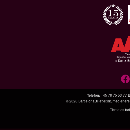
Højeste kr
© Dun & Br
Telefon
:
+45 78 75 53 77
E
© 2026
BarcelonaBilletter.dk
, med enere
Ticmates fort