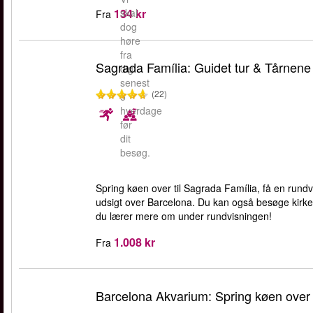
134 kr
skal
Fra
dog
høre
fra
Sagrada Família: Guidet tur & Tårnene
dig
senest
(22)
5
hverdage
før
dit
besøg.
Spring køen over til Sagrada Família, få en rundv
udsigt over Barcelona. Du kan også besøge kirk
du lærer mere om under rundvisningen!
1.008 kr
Fra
Barcelona Akvarium: Spring køen over