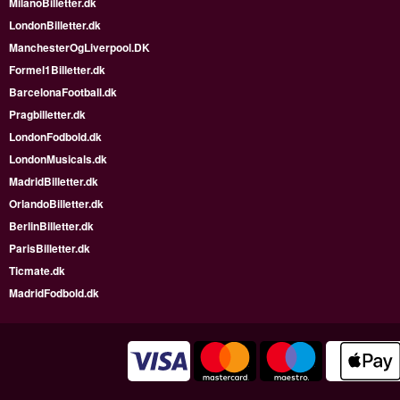
MilanoBilletter.dk
LondonBilletter.dk
ManchesterOgLiverpool.DK
Formel1Billetter.dk
BarcelonaFootball.dk
Pragbilletter.dk
LondonFodbold.dk
LondonMusicals.dk
MadridBilletter.dk
OrlandoBilletter.dk
BerlinBilletter.dk
ParisBilletter.dk
Ticmate.dk
MadridFodbold.dk