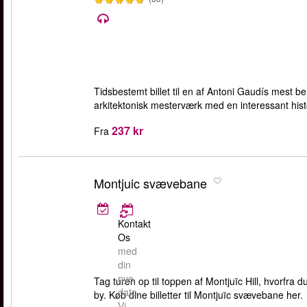
Tidsbestemt billet til en af Antoni Gaudís mest b
arkitektonisk mesterværk med en interessant histo
237 kr
Fra
Montjuic svævebane
Kontakt
Os
med
din
nye
Tag turen op til toppen af Montjuïc Hill, hvorfra
dato.
by. Køb dine billetter til Montjuïc svævebane her.
Vi