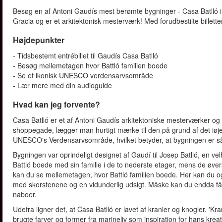
Besøg en af Antoni Gaudís mest berømte bygninger - Casa Batlló i
Gracia og er et arkitektonisk mesterværk! Med forudbestilte billet
Højdepunkter
- Tidsbestemt entrébillet til Gaudís Casa Batlló
- Besøg mellemetagen hvor Battló familien boede
- Se et ikonisk UNESCO verdensarvsområde
- Lær mere med din audioguide
Hvad kan jeg forvente?
Casa Batlló er et af Antoni Gaudís arkitektoniske mesterværker og
shoppegade, lægger man hurtigt mærke til den på grund af det iøj
UNESCO's Verdensarvsområde, hvilket betyder, at bygningen er så e
Bygningen var oprindeligt designet af Gaudí til Josep Batlló, en ve
Battló boede med sin familie i de to nederste etager, mens de øvers
kan du se mellemetagen, hvor Battló familien boede. Her kan du ogs
med skorstenene og en vidunderlig udsigt. Måske kan du endda få 
naboer.
Udefra ligner det, at Casa Batlló er lavet af kranier og knogler. 'K
brugte farver og former fra marineliv som inspiration for hans kre