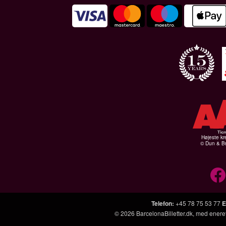
Højeste kr
© Dun & Br
Telefon
:
+45 78 75 53 77
E
© 2026
BarcelonaBilletter.dk
, med enere