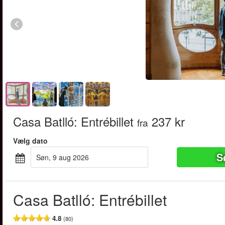
Casa Batlló: Entrébillet
237 kr
fra
Vælg dato
S
søn, 9 aug 2026
Casa Batlló: Entrébillet
4.8
(80)