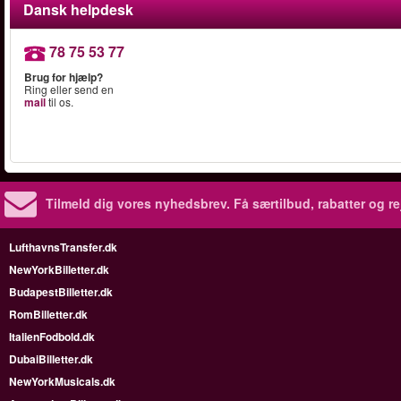
Dansk helpdesk
78 75 53 77
Brug for hjælp?
Ring eller send en
mail
til os.
Tilmeld dig vores nyhedsbrev.
Få særtilbud, rabatter og re
LufthavnsTransfer.dk
NewYorkBilletter.dk
BudapestBilletter.dk
RomBilletter.dk
ItalienFodbold.dk
DubaiBilletter.dk
NewYorkMusicals.dk