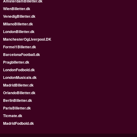
AmsterdamBilletter.dk
WienBilletter.dk
VenedigBilletter.dk
MilanoBilletter.dk
LondonBilletter.dk
ManchesterOgLiverpool.DK
Formel1Billetter.dk
BarcelonaFootball.dk
Pragbilletter.dk
LondonFodbold.dk
LondonMusicals.dk
MadridBilletter.dk
OrlandoBilletter.dk
BerlinBilletter.dk
ParisBilletter.dk
Ticmate.dk
MadridFodbold.dk