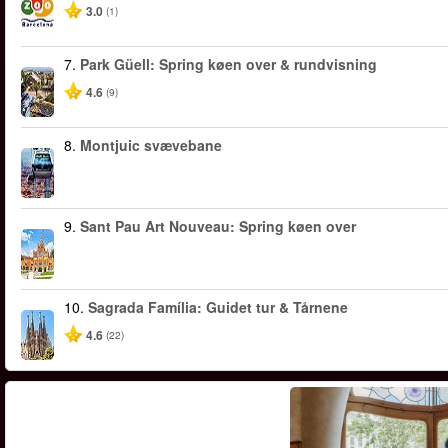
3.0
(1)
7.
Park Güell: Spring køen over & rundvisning
4.6
(9)
8.
Montjuic svævebane
9.
Sant Pau Art Nouveau: Spring køen over
10.
Sagrada Família: Guidet tur & Tårnene
4.6
(22)