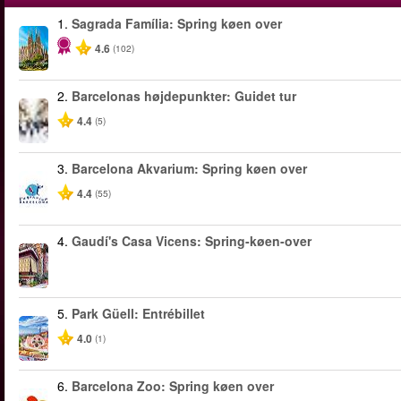
1.
Sagrada Família: Spring køen over
4.6
(102)
2.
Barcelonas højdepunkter: Guidet tur
4.4
(5)
3.
Barcelona Akvarium: Spring køen over
4.4
(55)
4.
Gaudí's Casa Vicens: Spring-køen-over
5.
Park Güell: Entrébillet
4.0
(1)
6.
Barcelona Zoo: Spring køen over