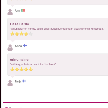
Ana
Casa Battlo
"Ainutlaatuinen kohde, audio-opas auttoi huomaamaan yksityiskohtia kohteessa."
Anna
erinomainen
"nähtävyys huikea , audiokierros hyvä"
Tarja