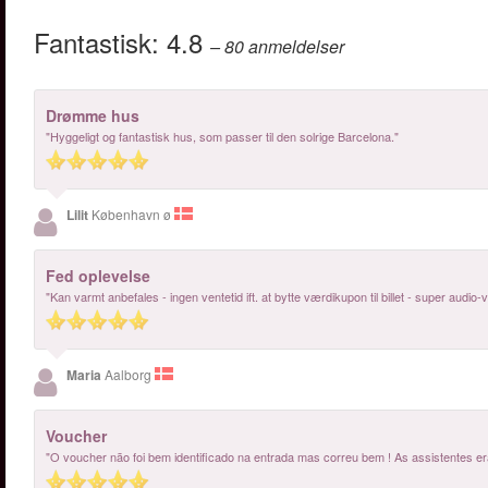
Fantastisk:
4.8
– 80
anmeldelser
Drømme hus
"Hyggeligt og fantastisk hus, som passer til den solrige Barcelona."
Lilit
København ø
Fed oplevelse
"Kan varmt anbefales - ingen ventetid ift. at bytte værdikupon til billet - super audio-v
Maria
Aalborg
Voucher
"O voucher não foi bem identificado na entrada mas correu bem ! As assistentes er