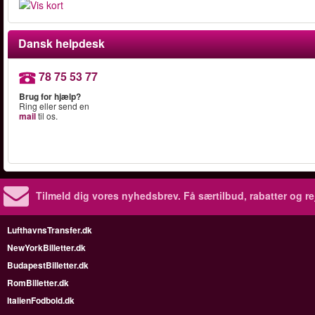
Dansk helpdesk
78 75 53 77
Brug for hjælp?
Ring eller send en
mail
til os.
Tilmeld dig vores nyhedsbrev.
Få særtilbud, rabatter og re
LufthavnsTransfer.dk
NewYorkBilletter.dk
BudapestBilletter.dk
RomBilletter.dk
ItalienFodbold.dk