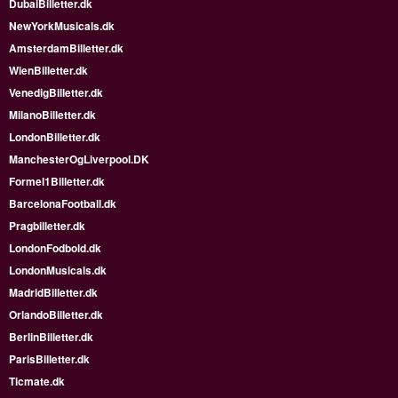
DubaiBilletter.dk
NewYorkMusicals.dk
AmsterdamBilletter.dk
WienBilletter.dk
VenedigBilletter.dk
MilanoBilletter.dk
LondonBilletter.dk
ManchesterOgLiverpool.DK
Formel1Billetter.dk
BarcelonaFootball.dk
Pragbilletter.dk
LondonFodbold.dk
LondonMusicals.dk
MadridBilletter.dk
OrlandoBilletter.dk
BerlinBilletter.dk
ParisBilletter.dk
Ticmate.dk