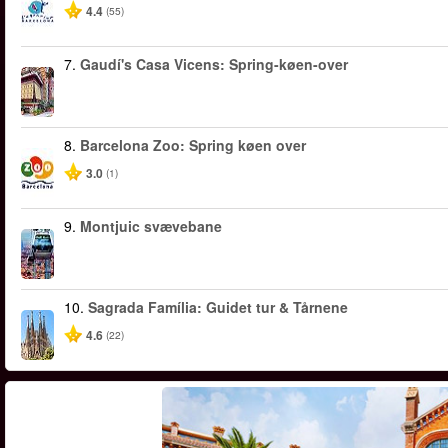
4.4
(55)
7.
Gaudí's Casa Vicens: Spring-køen-over
8.
Barcelona Zoo: Spring køen over
3.0
(1)
9.
Montjuic svævebane
10.
Sagrada Família: Guidet tur & Tårnene
4.6
(22)