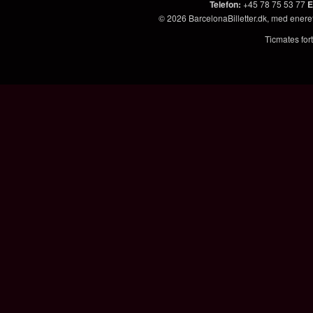
Telefon
:
+45 78 75 53 77
E
© 2026
BarcelonaBilletter.dk
, med enere
Ticmates fort