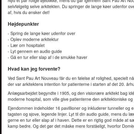
Nyd et par rolige øjeblikke, mens du går igennem Sant Pau Art Nou
selvfølgelig selve arkitekten. Du springer de lange køer udenfor o
af, hvis du ønsker det!
Højdepunkter
- Spring de lange køer udenfor over
- Oplev moderne arkitektur
- Lær om hospitalet
- Lyt gennem en audio guide
- Gå en tur eller slap af i de smukke haver
Hvad kan jeg forvente?
Ved Sant Pau Art Nouveau får du en følelse af rolighed, specielt 
der var arkitektens intention for patienterne i starten af det 20. år
Anlægsarbejdet begyndte i 1905, og den visionære arkitekt bag id
moderne hospital, som ville give patienterne den arkitektoniske og
Ejendommen indeholder 16 pavillioner og inkluderer tunneller og en 
tagsten og sjove, legende linjer. Lyt til din audio guide, mens du 
gerne en tur eller slap af i haven. Dette er en rigtig god måde at s
kamp bedre. Og det gør det måske mere forståeligt, hvorfor Domèn