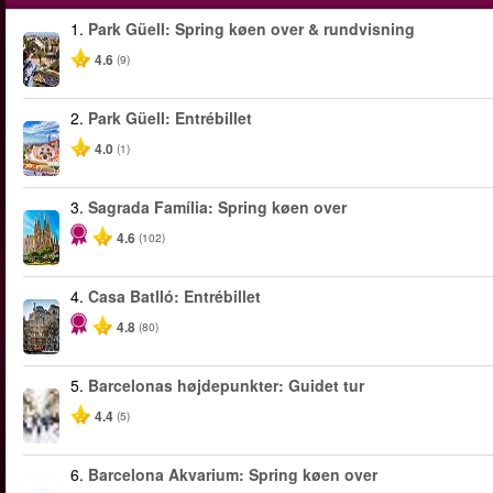
1.
Park Güell: Spring køen over & rundvisning
4.6
(9)
2.
Park Güell: Entrébillet
4.0
(1)
3.
Sagrada Família: Spring køen over
4.6
(102)
4.
Casa Batlló: Entrébillet
4.8
(80)
5.
Barcelonas højdepunkter: Guidet tur
4.4
(5)
6.
Barcelona Akvarium: Spring køen over