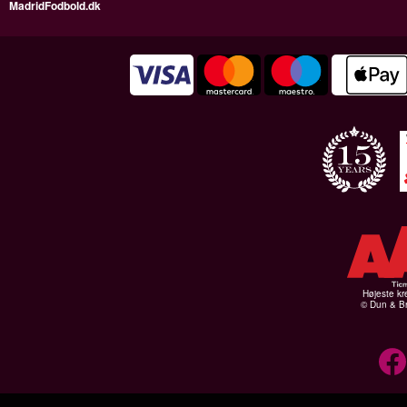
MadridFodbold.dk
Højeste kr
© Dun & Br