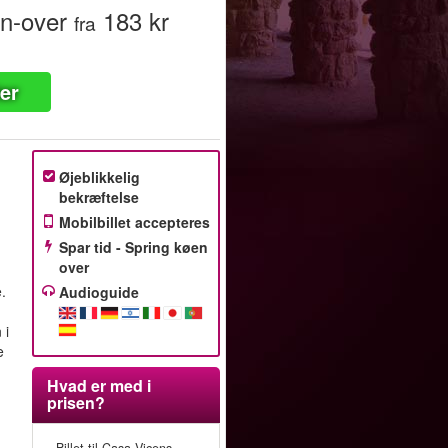
n-over
183 kr
fra
ter
Øjeblikkelig
bekræftelse
Mobilbillet accepteres
Spar tid - Spring køen
over
e.
Audioguide
 i
e
Hvad er med i
prisen?