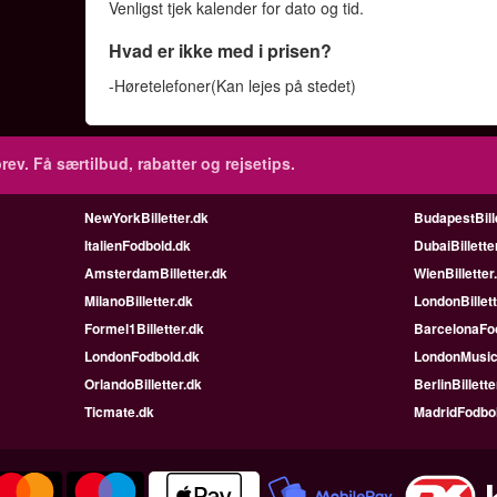
Venligst tjek kalender for dato og tid.
Hvad er ikke med i prisen?
-Høretelefoner(Kan lejes på stedet)
rev.
Få særtilbud, rabatter og rejsetips.
NewYorkBilletter.dk
BudapestBill
ItalienFodbold.dk
DubaiBillette
AmsterdamBilletter.dk
WienBilletter
MilanoBilletter.dk
LondonBillett
Formel1Billetter.dk
BarcelonaFoo
LondonFodbold.dk
LondonMusic
OrlandoBilletter.dk
BerlinBillette
Ticmate.dk
MadridFodbo