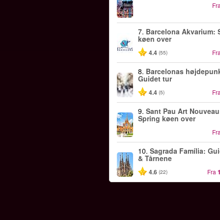
Fr
7.
Barcelona Akvarium: 
køen over
4.4
Fr
(55)
8.
Barcelonas højdepunk
Guidet tur
4.4
Fr
(5)
9.
Sant Pau Art Nouveau
Spring køen over
Fr
10.
Sagrada Família: Gui
& Tårnene
4.6
Fra
(22)