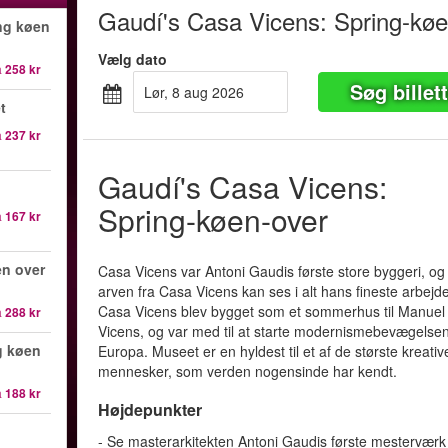
Gaudí's Casa Vicens: Spring-køe
ng køen
Vælg dato
a
258 kr
Søg billet
lør, 8 aug 2026
t
a
237 kr
Gaudí's Casa Vicens:
Spring-køen-over
a
167 kr
en over
Casa Vicens var Antoni Gaudis første store byggeri, og
arven fra Casa Vicens kan ses i alt hans fineste arbejd
Casa Vicens blev bygget som et sommerhus til Manuel
a
288 kr
Vicens, og var med til at starte modernismebevægelsen
g køen
Europa. Museet er en hyldest til et af de største kreativ
mennesker, som verden nogensinde har kendt.
a
188 kr
Højdepunkter
- Se masterarkitekten Antoni Gaudis første mesterværk