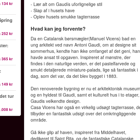
a
134 kr
- Lær alt om Gaudís uforlignelige stil
- Slap af i husets have
- Oplev husets smukke tagterrasse
Spring
Hvad kan jeg forvente?
a
252 kr
Da en Catalansk børsmægler(Manuel Vicens) bad en
ung arkitekt ved navn Antoni Gaudi, om at designe sit
ter:
sommerhus, kendte han ikke omfanget af det geni, ha
havde ansat til opgaven. Inspireret af mønstre, der
a
365 kr
findes i den naturlige verden, er det pastelfarvede og
smukt detaljerede miniature-palads, lige så fantastisk i
:
dag, som det var, da det blev bygget i 1883.
a
149 kr
Den renoverede bygning er nu et arkitektonisk museum
og en hyldest til Gaudi, samt et kulturelt hus i to etager, 
det tur
Gaudis velkendte design.
Casa Vicens har også en virkelig udsøgt tagterrasse, d
1.008 kr
tilbyder en fantastisk udsigt over det omkringliggende
område.
Gå ikke glip af haven, inspireret fra Middelhavet,
dedikeret til Saint Rita, og de fantastiske Catalanske