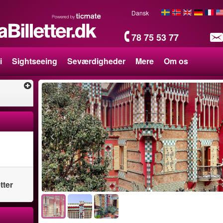
Dansk
78 75 53 77
i
Sightseeing
Seværdigheder
Mere
Om os
tter