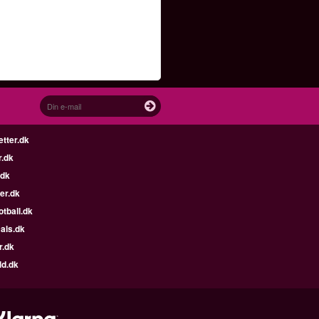
etter.dk
r.dk
.dk
er.dk
tball.dk
als.dk
r.dk
ld.dk