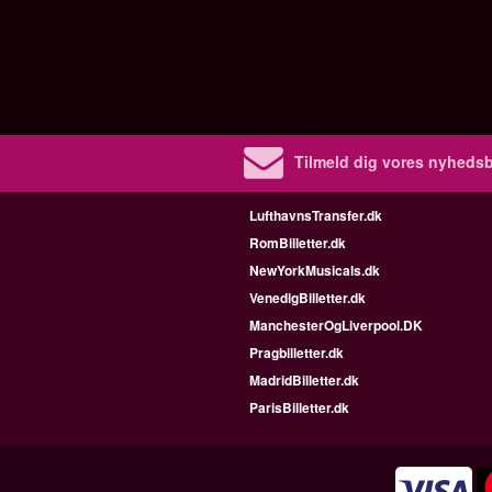
Tilmeld dig vores nyhedsb
LufthavnsTransfer.dk
RomBilletter.dk
NewYorkMusicals.dk
VenedigBilletter.dk
ManchesterOgLiverpool.DK
Pragbilletter.dk
MadridBilletter.dk
ParisBilletter.dk