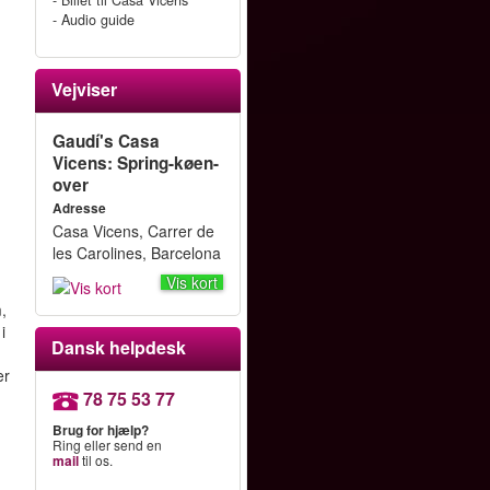
- Billet til Casa Vicens
- Audio guide
Vejviser
Gaudí's Casa
Vicens: Spring-køen-
n
over
Adresse
Casa Vicens, Carrer de
les Carolines, Barcelona
Vis kort
,
i
Dansk helpdesk
er
78 75 53 77
Brug for hjælp?
Ring eller send en
mail
til os.