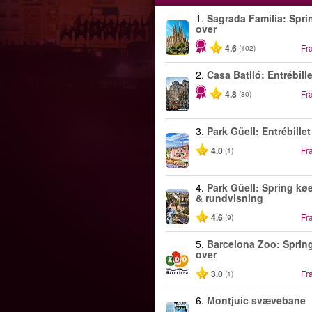
1.
Sagrada Família: Spri
over
4.6
Fr
(102)
2.
Casa Batlló: Entrébille
4.8
Fr
(80)
3.
Park Güell: Entrébillet
4.0
Fr
(1)
4.
Park Güell: Spring kø
& rundvisning
4.6
Fr
(9)
5.
Barcelona Zoo: Sprin
over
3.0
Fr
(1)
6.
Montjuic svævebane