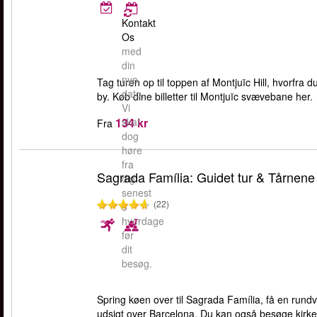
Kontakt
Os
med
din
nye
Tag turen op til toppen af Montjuïc Hill, hvorfra
dato.
by. Køb dine billetter til Montjuïc svævebane her.
Vi
134 kr
skal
Fra
dog
høre
fra
Sagrada Família: Guidet tur & Tårnene
dig
senest
(22)
5
hverdage
før
dit
besøg.
Spring køen over til Sagrada Família, få en rundv
udsigt over Barcelona. Du kan også besøge kirk