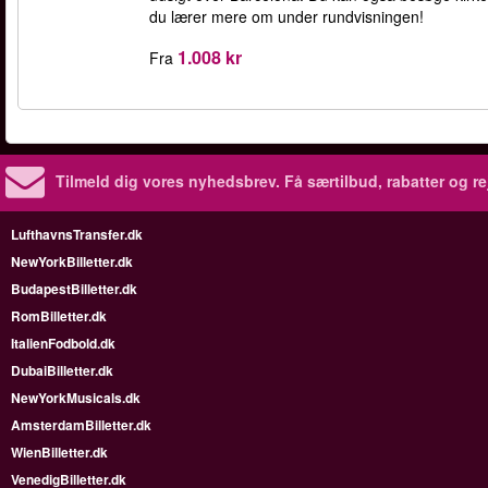
du lærer mere om under rundvisningen!
1.008 kr
Fra
Tilmeld dig vores nyhedsbrev.
Få særtilbud, rabatter og re
LufthavnsTransfer.dk
NewYorkBilletter.dk
BudapestBilletter.dk
RomBilletter.dk
ItalienFodbold.dk
DubaiBilletter.dk
NewYorkMusicals.dk
AmsterdamBilletter.dk
WienBilletter.dk
VenedigBilletter.dk