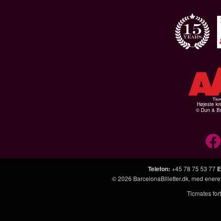
Højeste kr
© Dun & Br
Telefon
:
+45 78 75 53 77
E
© 2026
BarcelonaBilletter.dk
, med enere
Ticmates fort