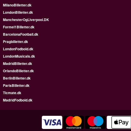
MilanoBilletter.dk
LondonBilletter.dk
ManchesterOgLiverpool.DK
Formel1Billetter.dk
BarcelonaFootball.dk
Pragbilletter.dk
LondonFodbold.dk
LondonMusicals.dk
MadridBilletter.dk
OrlandoBilletter.dk
BerlinBilletter.dk
ParisBilletter.dk
Ticmate.dk
MadridFodbold.dk