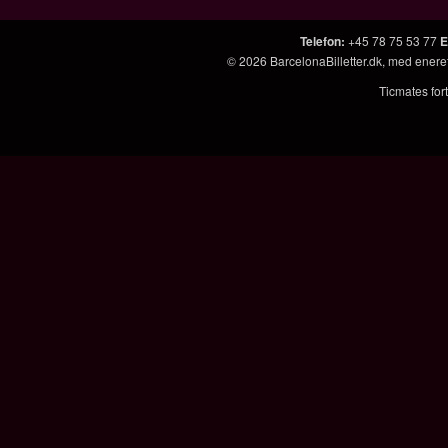
Telefon
:
+45 78 75 53 77
E
© 2026
BarcelonaBilletter.dk
, med enere
Ticmates fort