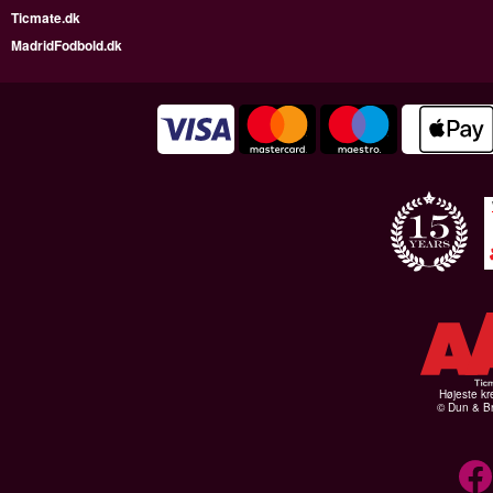
Ticmate.dk
MadridFodbold.dk
Højeste kr
© Dun & Br