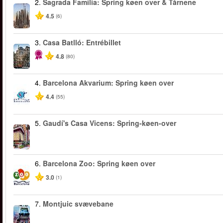
2.
Sagrada Família: Spring køen over & Tårnene
4.5
(6)
3.
Casa Batlló: Entrébillet
4.8
(80)
4.
Barcelona Akvarium: Spring køen over
4.4
(55)
5.
Gaudí's Casa Vicens: Spring-køen-over
6.
Barcelona Zoo: Spring køen over
3.0
(1)
7.
Montjuic svævebane