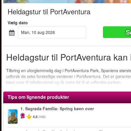
Heldagstur til PortAventura
Vælg dato
S
man, 10 aug 2026
Heldagstur til PortAventura kan 
Tilbring en uforglemmelig dag i PortAventura Park, Spaniens største 
udforsk de seks forskellige verdener i PortAventura. Det er garantere
køen over til billetkontoret og få mere tid til at udforske parken.
Tips om lignende produkter
1.
Sagrada Família: Spring køen over
4.6
(102)