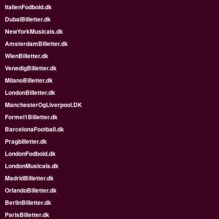
ItalienFodbold.dk
DubaiBilletter.dk
NewYorkMusicals.dk
AmsterdamBilletter.dk
WienBilletter.dk
VenedigBilletter.dk
MilanoBilletter.dk
LondonBilletter.dk
ManchesterOgLiverpool.DK
Formel1Billetter.dk
BarcelonaFootball.dk
Pragbilletter.dk
LondonFodbold.dk
LondonMusicals.dk
MadridBilletter.dk
OrlandoBilletter.dk
BerlinBilletter.dk
ParisBilletter.dk