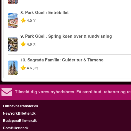
8.
Park Güell: Entrébillet
4.0
(1)
9.
Park Güell: Spring køen over & rundvisning
4.6
(9)
10.
Sagrada Família: Guidet tur & Tårnene
4.6
(22)
Tilmeld dig vores nyhedsbrev.
Få særtilbud, rabatter og re
LufthavnsTransfer.dk
NewYorkBilletter.dk
BudapestBilletter.dk
RomBilletter.dk