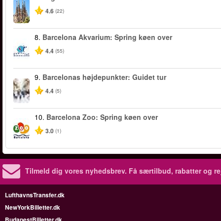
4.6
(22)
8.
Barcelona Akvarium: Spring køen over
4.4
(55)
9.
Barcelonas højdepunkter: Guidet tur
4.4
(5)
10.
Barcelona Zoo: Spring køen over
3.0
(1)
Tilmeld dig vores nyhedsbrev.
Få særtilbud, rabatter og re
LufthavnsTransfer.dk
NewYorkBilletter.dk
BudapestBilletter.dk