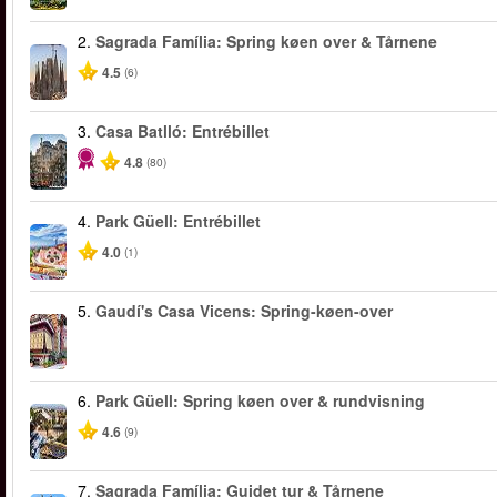
2.
Sagrada Família: Spring køen over & Tårnene
4.5
(6)
3.
Casa Batlló: Entrébillet
4.8
(80)
4.
Park Güell: Entrébillet
4.0
(1)
5.
Gaudí's Casa Vicens: Spring-køen-over
6.
Park Güell: Spring køen over & rundvisning
4.6
(9)
7.
Sagrada Família: Guidet tur & Tårnene