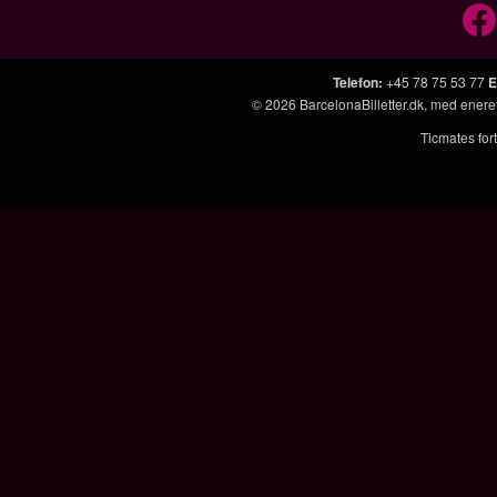
Telefon
:
+45 78 75 53 77
E
© 2026
BarcelonaBilletter.dk
, med enere
Ticmates fort