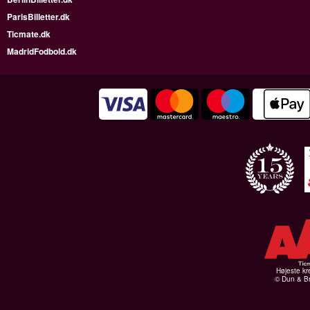
ParisBilletter.dk
Ticmate.dk
MadridFodbold.dk
Højeste kr
© Dun & Br