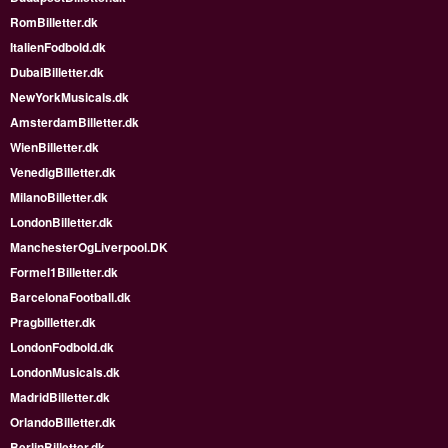
RomBilletter.dk
ItalienFodbold.dk
DubaiBilletter.dk
NewYorkMusicals.dk
AmsterdamBilletter.dk
WienBilletter.dk
VenedigBilletter.dk
MilanoBilletter.dk
LondonBilletter.dk
ManchesterOgLiverpool.DK
Formel1Billetter.dk
BarcelonaFootball.dk
Pragbilletter.dk
LondonFodbold.dk
LondonMusicals.dk
MadridBilletter.dk
OrlandoBilletter.dk
BerlinBilletter.dk