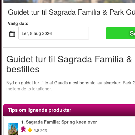
Guidet tur til Sagrada Familia & Park Gü
Vælg dato
S
lør, 8 aug 2026
Guidet tur til Sagrada Familia 
bestilles
Nyd en guidet tur til to af Gaudis mest berømte kunstværker: Park 
mellem de to lokationer.
Tips om lignende produkter
1.
Sagrada Família: Spring køen over
4.6
(102)