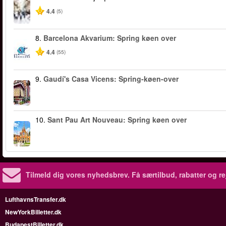
4.4
(5)
8.
Barcelona Akvarium: Spring køen over
4.4
(55)
9.
Gaudí's Casa Vicens: Spring-køen-over
10.
Sant Pau Art Nouveau: Spring køen over
Tilmeld dig vores nyhedsbrev.
Få særtilbud, rabatter og re
LufthavnsTransfer.dk
NewYorkBilletter.dk
BudapestBilletter.dk