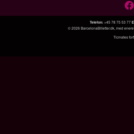
Telefon
:
+45 78 75 53 77
E
© 2026
BarcelonaBilletter.dk
, med enere
Ticmates fort