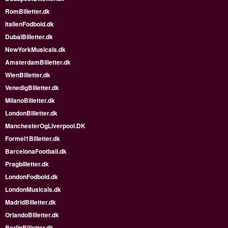
RomBilletter.dk
ItalienFodbold.dk
DubaiBilletter.dk
NewYorkMusicals.dk
AmsterdamBilletter.dk
WienBilletter.dk
VenedigBilletter.dk
MilanoBilletter.dk
LondonBilletter.dk
ManchesterOgLiverpool.DK
Formel1Billetter.dk
BarcelonaFootball.dk
Pragbilletter.dk
LondonFodbold.dk
LondonMusicals.dk
MadridBilletter.dk
OrlandoBilletter.dk
BerlinBilletter.dk