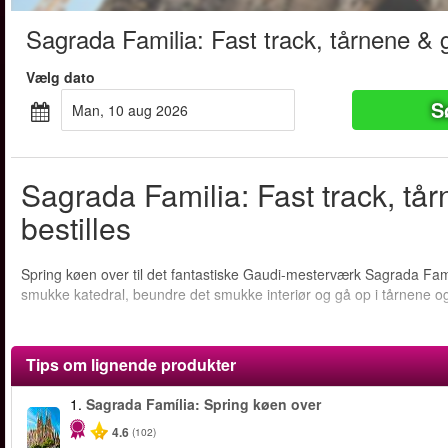
Sagrada Familia: Fast track, tårnene & 
Vælg dato
S
man, 10 aug 2026
Sagrada Familia: Fast track, tå
bestilles
Spring køen over til det fantastiske Gaudi-mesterværk Sagrada F
smukke katedral, beundre det smukke interiør og gå op i tårnene 
Tips om lignende produkter
1.
Sagrada Família: Spring køen over
4.6
(102)