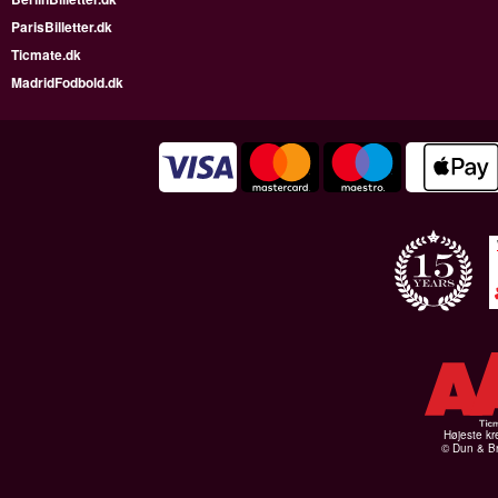
ParisBilletter.dk
Ticmate.dk
MadridFodbold.dk
Højeste kr
© Dun & Br