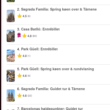
2.
Sagrada Família: Spring køen over & Tårnene
4.5
(6)
3.
Casa Batlló: Entrébillet
4.8
(80)
4.
Park Güell: Entrébillet
4.0
(1)
5.
Park Güell: Spring køen over & rundvisning
4.6
(9)
6.
Sagrada Família: Guidet tur & Tårnene
4.6
(22)
7.
Barcelonas højdepunkter: Guidet tur