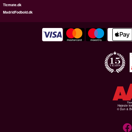
Ticmate.dk
MadridFodbold.dk
Højeste kr
© Dun & Br