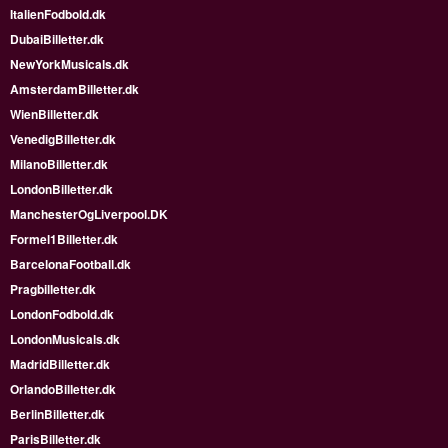
ItalienFodbold.dk
DubaiBilletter.dk
NewYorkMusicals.dk
AmsterdamBilletter.dk
WienBilletter.dk
VenedigBilletter.dk
MilanoBilletter.dk
LondonBilletter.dk
ManchesterOgLiverpool.DK
Formel1Billetter.dk
BarcelonaFootball.dk
Pragbilletter.dk
LondonFodbold.dk
LondonMusicals.dk
MadridBilletter.dk
OrlandoBilletter.dk
BerlinBilletter.dk
ParisBilletter.dk