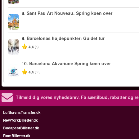
8.
Sant Pau Art Nouveau: Spring køen over
9.
Barcelonas højdepunkter: Guidet tur
4.4
(5)
10.
Barcelona Akvarium: Spring køen over
4.4
(55)
Tilmeld dig vores nyhedsbrev.
Få særtilbud, rabatter og re
LufthavnsTransfer.dk
NewYorkBilletter.dk
BudapestBilletter.dk
RomBilletter.dk