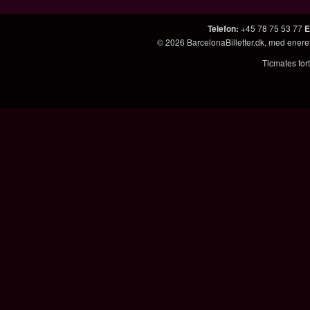
Telefon
:
+45 78 75 53 77
E
© 2026
BarcelonaBilletter.dk
, med enere
Ticmates fort