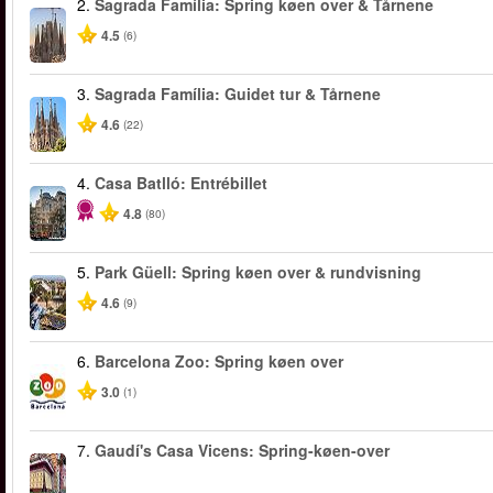
2.
Sagrada Família: Spring køen over & Tårnene
4.5
(6)
3.
Sagrada Família: Guidet tur & Tårnene
4.6
(22)
4.
Casa Batlló: Entrébillet
4.8
(80)
5.
Park Güell: Spring køen over & rundvisning
4.6
(9)
6.
Barcelona Zoo: Spring køen over
3.0
(1)
7.
Gaudí's Casa Vicens: Spring-køen-over