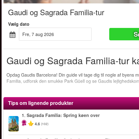
Gaudi og Sagrada Familia-tur
Vælg dato
S
fre, 7 aug 2026
Gaudi og Sagrada Familia-tur ka
Opdag Gaudis Barcelona! Din guide vil tage dig til nogle af byens 
Familia, udforsk den smukke Park Güell og se Gaudis lejlighedsko
Tips om lignende produkter
1.
Sagrada Família: Spring køen over
4.6
(102)